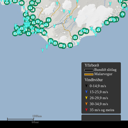
Yfirborð
Bundið slitlag
Malarvegur
Vindhviður
0-14,9 m/s
15-25,9 m/s
26-29,9 m/s
30-34,9 m/s
35 m/s og meira
100km
60mi